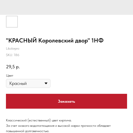
"КРАСНЫЙ Королевский двор" 1НФ
Likolorpro
SKU:
186
29,5
р.
Цвет
Заказать
Классический (естественный) цвет кирпича.
За счет низкого водопоглощения и высокой марки прочности обладает
повышенной долговечностью.