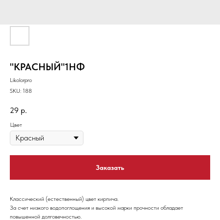
"КРАСНЫЙ"1НФ
Likolorpro
SKU:
188
29
р.
Цвет
Заказать
Классический (естественный) цвет кирпича.
За счет низкого водопоглощения и высокой марки прочности обладает
повышенной долговечностью.