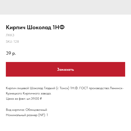
Кирпич Шоколад 1НФ
ЛККЗ
SKU:
128
39
р.
Заказать
Кирпич лицевой Шоколад Гладкий (г. Томск) 1Н.Ф. ГОСТ производства Ленинск-
Кузнецкого Кирпичного завода.
Цена за факт. шт.39.00 ₽
Вид кирпича: Облицовочный
Номинальный размер (NF): 1