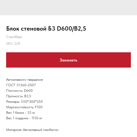
Блок стеновой Б3 D600/B2,5
Стройберг
SKU:
228
Заказать
Автоклавного твердения
ГОСТ 31360-2007
Плотность: D600
Прочность: B2,5
Размеры: 550*300*250
Морозостойкость: F100
Вес 1 блока - 35 кг
Вес 1 поддона - 1150 кг
Материал: Автоклавный газобетон