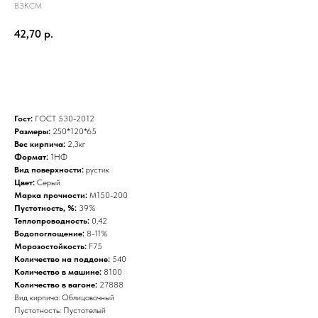
ВЗКСМ
42,70
р.
Заказать
Гост:
ГОСТ 530-2012
Размеры:
250*120*65
Вес кирпича:
2,3кг
Формат:
1НФ
Вид поверхности:
рустик
Цвет:
Серый
Марка прочности:
М150-200
Пустотность, %:
39%
Теплопроводность:
0,42
Водопоглощение
:
8-11%
Морозостойкость:
F75
Количество на поддоне:
540
Количество в машине:
8100
Количество в вагоне:
27888
Вид кирпича: Облицовочный
Пустотность: Пустотелый