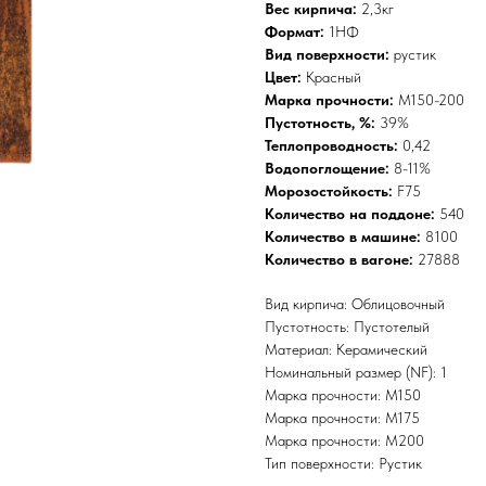
Вес кирпича:
2,3кг
Формат:
1НФ
Вид поверхности:
рустик
Цвет:
Красный
Марка прочности:
М150-200
Пустотность, %:
39%
Теплопроводность:
0,42
Водопоглощение
:
8-11%
Морозостойкость:
F75
Количество на поддоне:
540
Количество в машине:
8100
Количество в вагоне:
27888
Вид кирпича: Облицовочный
Пустотность: Пустотелый
Материал: Керамический
Номинальный размер (NF): 1
Марка прочности: M150
Марка прочности: М175
Марка прочности: М200
Тип поверхности: Рустик