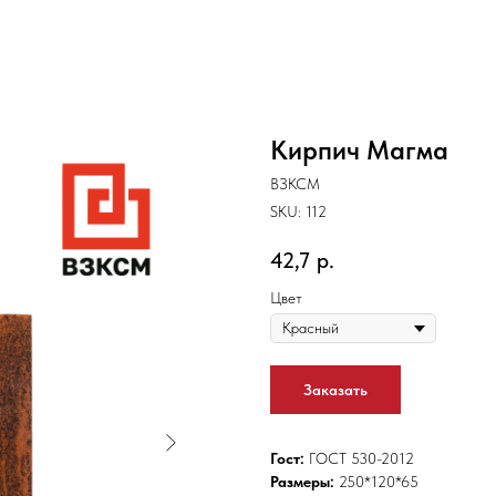
Кирпич Магма
ВЗКСМ
SKU:
112
42,7
р.
Цвет
Заказать
Гост:
ГОСТ 530-2012
Размеры:
250*120*65