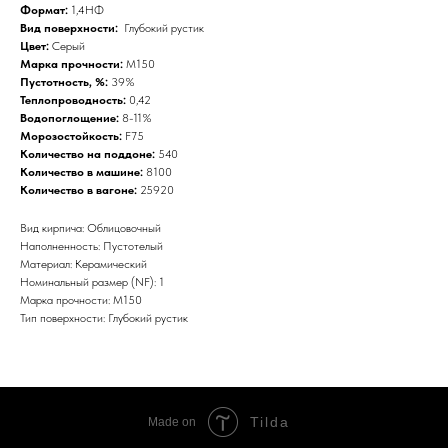
Формат:
1,4НФ
Вид поверхности:
Глубокий рустик
Цвет:
Серый
Марка прочности:
М150
Пустотность, %:
39%
Теплопроводность:
0,42
Водопоглощение
:
8-11%
Морозостойкость:
F75
Количество на поддоне:
540
Количество в машине:
8100
Количество в вагоне:
25920
Вид кирпича: Облицовочный
Наполненность: Пустотелый
Материал: Керамический
Номинальный размер (NF): 1
Марка прочности: M150
Тип поверхности: Глубокий рустик
Tilda
Made on