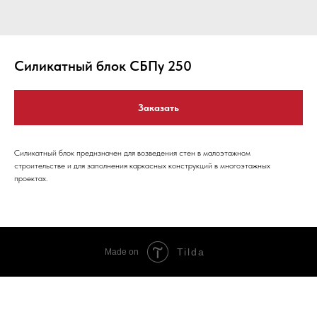
Силикатный блок СБПу 250
Заказать
Силикатный блок преднзначен для возведения стен в малоэтажном
строительстве и для заполнения каркасных конструкций в многоэтажных
проектах.
Tilda
Made on